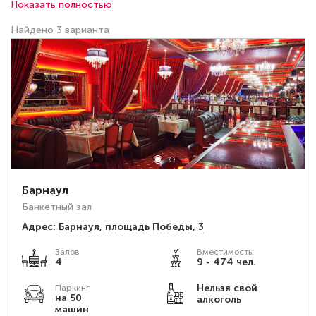
Показать полностью
банкета в Барнауле возможен с помощью нашего
сайта. В удобном большом зале даже 200 человек
Найдено 3 варианта
будут чувствовать себя легко и комфортно, а гости
на свадьбе или юбилее оценят эстетику и свободу
пространства. Изучайте информацию в каталоге и
зажигайте на все 200% на одной из площадок
города!
Барнаул
Банкетный зал
Адрес:
Барнаул, площадь Победы, 3
Залов
Вместимость:
4
9 - 474 чел.
Нельзя свой
Паркинг
на 50
алкоголь
машин