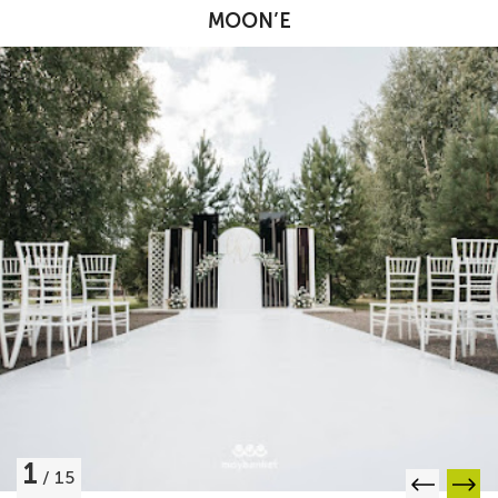
MOON’E
1
/
15