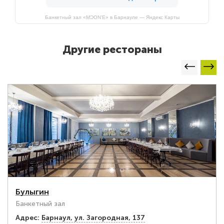
Банкетный зал «MƆON’E» в Барнауле — Яндекс Карты
Другие рестораны
Булыгин
Банкетный зал
Адрес:
Барнаул, ул. Загородная, 137