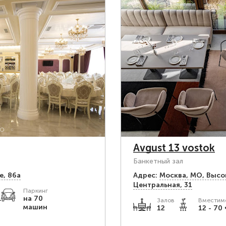
Avgust 13 vostok
Банкетный зал
е, 86а
Адрес:
Москва, МО, Высо
Центральная, 31
Паркинг
.
на 70
Залов
Вместимо
машин
12
12 - 70 