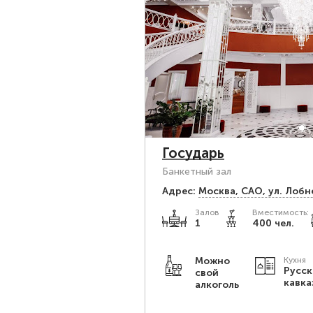
Государь
Банкетный зал
Адрес:
Москва, САО, ул. Лобн
Залов
Вместимость:
1
400 чел.
Можно
Кухня
Русск
свой
кавка
алкоголь