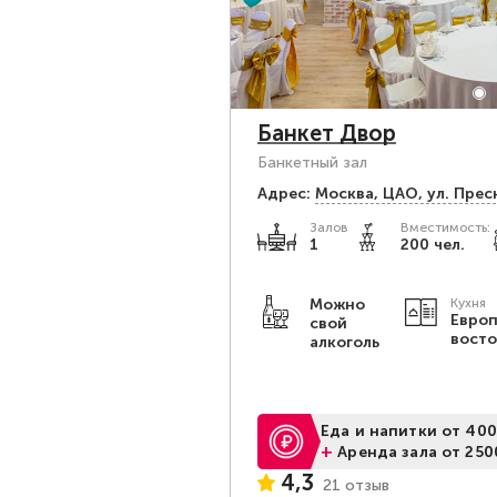
Банкет Двор
Банкетный зал
Адрес:
Москва, ЦАО, ул. Прес
Залов
Вместимость:
1
200 чел.
Можно
Кухня
Европ
свой
вост
алкоголь
Еда и напитки от 400
+
Аренда зала от 250
4,3
21 отзыв