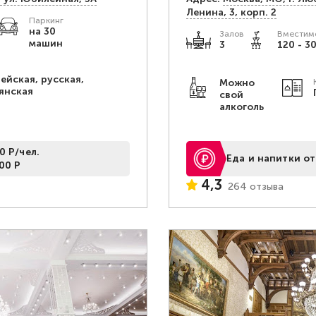
Ленина, 3, корп. 2
Паркинг
на 30
Залов
Вместимо
машин
3
120 - 3
ейская, русская,
Можно
янская
свой
алкоголь
0 Р/чел.
Еда и напитки от
00 Р
4,3
264 отзыва