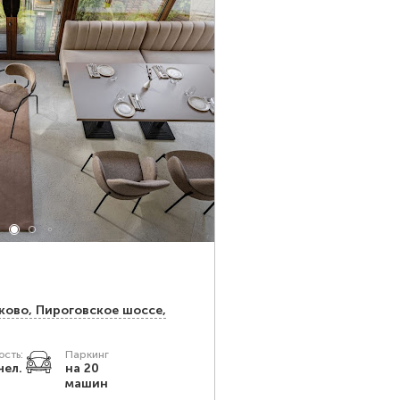
ково, Пироговское шоссе,
сть:
Паркинг
чел.
на 20
машин