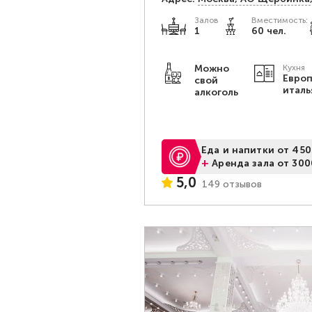
Залов
Вместимость:
1
60 чел.
Можно
Кухня
Европ
свой
италь
алкоголь
Еда и напитки от 450
+
Аренда зала от 300
5,0
149 отзывов