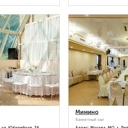
Мимино
Банкетный зал
 ул. Юбилейная, 3А
Адрес:
Москва, МО, г. Лю