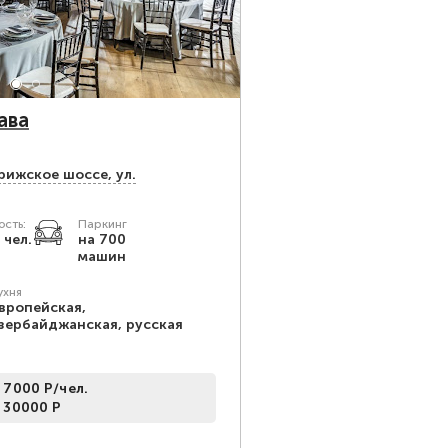
ава
рижское шоссе, ул.
сть:
Паркинг
 чел.
на 700
машин
ухня
вропейская,
зербайджанская, русская
 7000 Р/чел.
 30000 Р