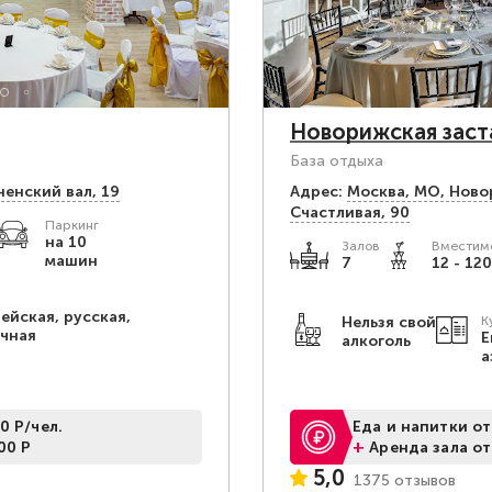
Новорижская заст
База отдыха
ненский вал, 19
Адрес:
Москва, МО, Ново
Счастливая, 90
Паркинг
на 10
Залов
Вместимо
машин
7
12 - 120
ейская, русская,
Нельзя свой
К
очная
Е
алкоголь
а
0 Р/чел.
Еда и напитки от
+
00 Р
Аренда зала от
5,0
1375 отзывов