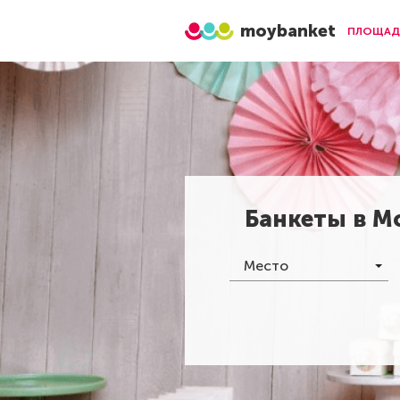
moybanket
ПЛОЩАД
Банкеты в
М
Место