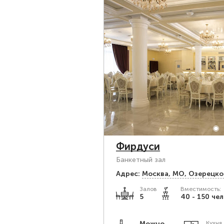
Фирдуси
Банкетный зал
Адрес:
Москва, МО, Озерецко
Залов
Вместимость:
5
40 - 150 чел
Можно
Кухня