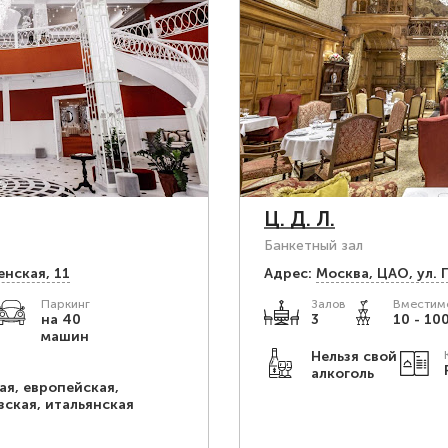
Ц. Д. Л.
Банкетный зал
енская, 11
Адрес:
Москва, ЦАО, ул. 
Паркинг
Залов
Вместимо
на 40
3
10 - 100
машин
Нельзя свой
алкоголь
ая, европейская,
зская, итальянская