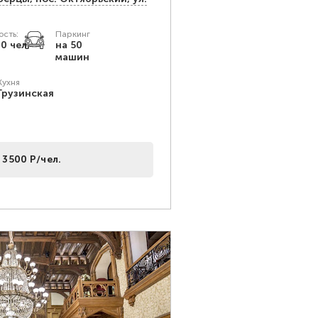
сть:
Паркинг
00 чел.
на 50
машин
Кухня
Грузинская
 3500 Р/чел.