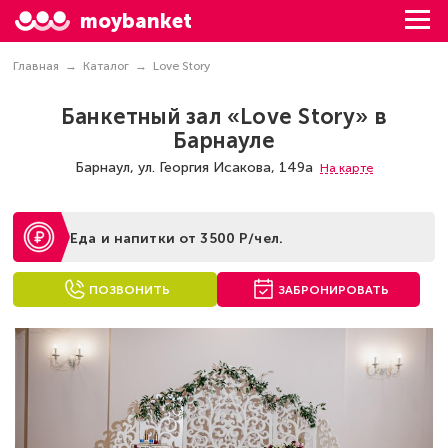
moybanket
Главная
Каталог
Love Story
Банкетный зал «Love Story» в
Барнауле
Барнаул, ул. Георгия Исакова, 149а
На карте
Еда и напитки от 3500 Р/чел.
ПОЗВОНИТЬ
ЗАБРОНИРОВАТЬ