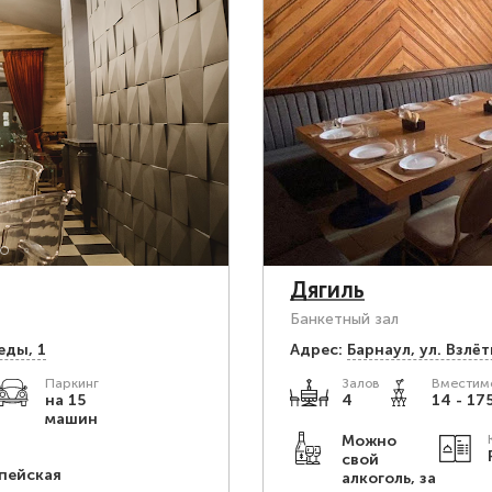
Дягиль
Банкетный зал
еды, 1
Адрес:
Барнаул, ул. Взлёт
Паркинг
Залов
Вместимо
на 15
4
14 - 175
машин
Можно
свой
пейская
алкоголь, за