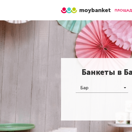
moybanket
ПЛОЩАД
Банкеты в
Б
Бар