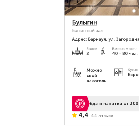
Булыгин
Банкетный зал
Адрес:
Барнаул, ул. Загородна
Залов
Вместимость:
2
40 - 80 чел.
Можно
Кухня
Евро
свой
алкоголь
Еда и напитки от 300
4,4
44 отзыва