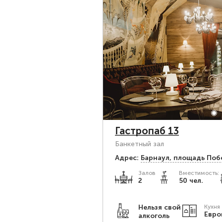
Гастропаб 13
Банкетный зал
Адрес:
Барнаул, площадь Поб
Залов
Вместимость:
2
50 чел.
Нельзя свой
Кухня
Евро
алкоголь