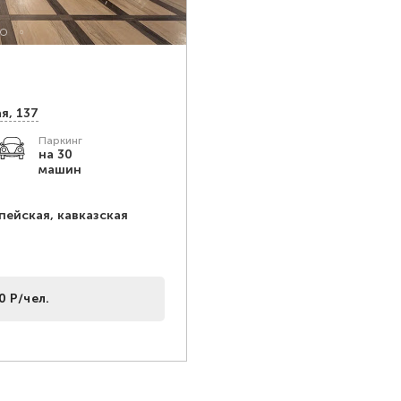
я, 137
Паркинг
на 30
машин
пейская, кавказская
0 Р/чел.