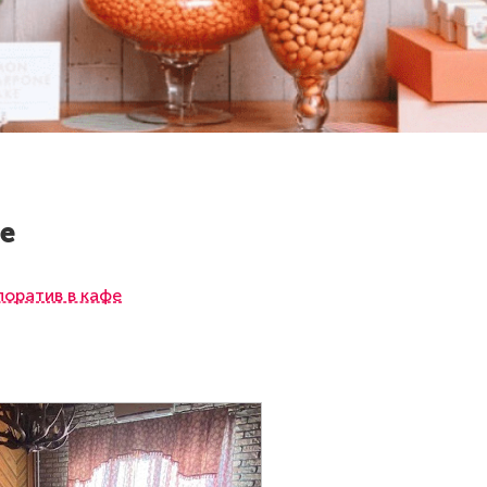
е
поратив в кафе